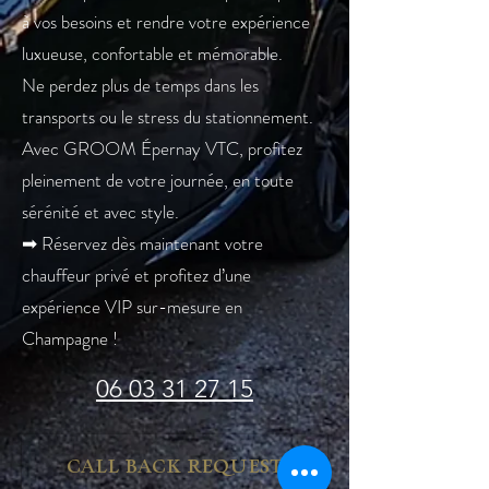
à vos besoins et rendre votre expérience
luxueuse, confortable et mémorable.
Ne perdez plus de temps dans les
transports ou le stress du stationnement.
Avec GROOM Épernay VTC, profitez
pleinement de votre journée, en toute
sérénité et avec style.
➡ Réservez dès maintenant votre
chauffeur privé et profitez d’une
expérience VIP sur-mesure en
Champagne !
06 03 31 27 15
call back request