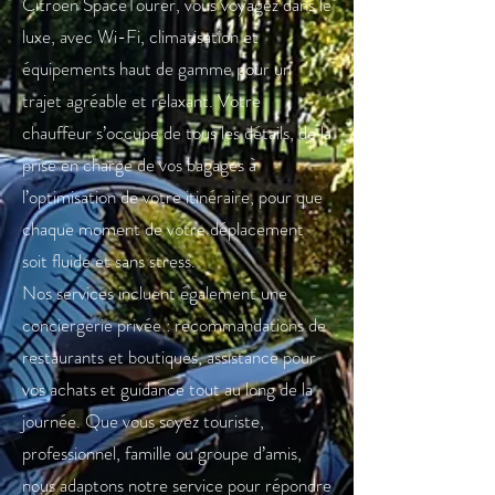
Citroën SpaceTourer, vous voyagez dans le
luxe, avec Wi-Fi, climatisation et
équipements haut de gamme pour un
trajet agréable et relaxant. Votre
chauffeur s’occupe de tous les détails, de la
prise en charge de vos bagages à
l’optimisation de votre itinéraire, pour que
chaque moment de votre déplacement
soit fluide et sans stress.
Nos services incluent également une
conciergerie privée : recommandations de
restaurants et boutiques, assistance pour
vos achats et guidance tout au long de la
journée. Que vous soyez touriste,
professionnel, famille ou groupe d’amis,
nous adaptons notre service pour répondre