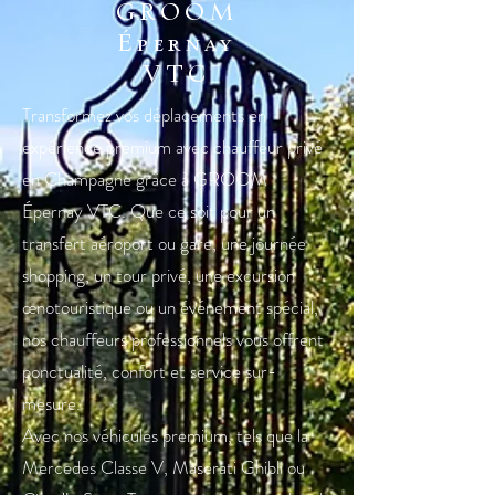
GROOM
Épernay
VTC
Transformez vos déplacements en
expérience premium avec chauffeur privé
en Champagne grâce à GROOM
Épernay VTC. Que ce soit pour un
transfert aéroport ou gare, une journée
shopping, un tour privé, une excursion
œnotouristique ou un événement spécial,
nos chauffeurs professionnels vous offrent
ponctualité, confort et service sur-
mesure.
Avec nos véhicules premium, tels que la
Mercedes Classe V, Maserati Ghibli ou