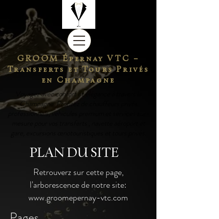
GROOM Épernay VTC –
Transferts et Tours Privés
en Champagne
Voyagez avec confort et élégance à travers la
Champagne. Profitez de chauffeurs privés
professionnels, véhicules premium et services sur-
mesure pour vos transferts , navette aéroport et
gare, excursions œnotouristiques et tours privés.
PLAN DU SITE
Retrouverz sur cette page,
l'arborescence de notre site:
www.groomepernay-vtc.com
Pages