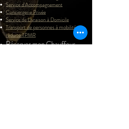
Service d'Accompagnement
Conciergerie Privée
Service de Livraison à Domicile
Transport de personnes à mobilité
réduite TPMR
Réserver mon Chauffeur
Taxi
Définitions TAXI et VTC
Tarifs TAXI
Conditions générales de ventes
Mentions Légales
Plan du site
Plan du site
CGV