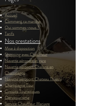
Accueil
Comment ça marche
Qui sommes-nous ?
Tarifs
Nos prestations
Mise à disposition
Shopping avec Chauffeur
Navette aéroport et gare
Navette aéroport Chalons en
Champagne
Navette aéroport Chateau Thierry
Champagne Tour
Circuits Touristiques
Oenotourisme
Service Chauffeur Mariage